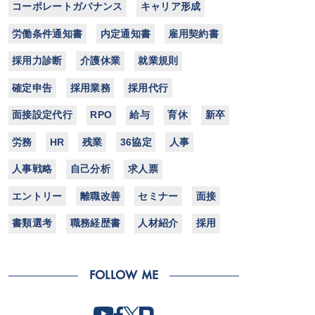
コーポレートガバナンス
キャリア形成
労働条件通知書
内定通知書
雇用契約書
採用力診断
介護休業
就業規則
確定申告
採用業務
採用代行
面接設定代行
RPO
給与
育休
新卒
労務
HR
残業
36協定
人事
人事戦略
自己分析
求人票
エントリー
離職改善
セミナー
面接
書類選考
職務経歴書
人材紹介
採用
FOLLOW ME