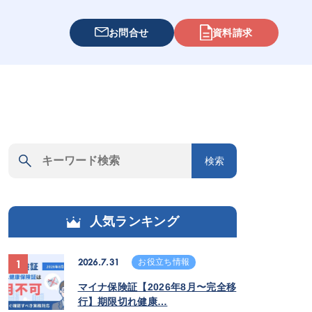
お問合せ
資料請求
検索
人気ランキング
2026.7.31
お役立ち情報
1
マイナ保険証【2026年8月〜完全移
行】期限切れ健康…