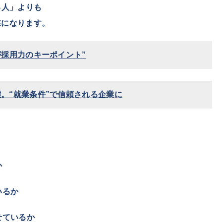
る人」よりも
になります。
が採用力のキーポイント”
。“就業条件”で信頼される企業に
か
いるか
せているか