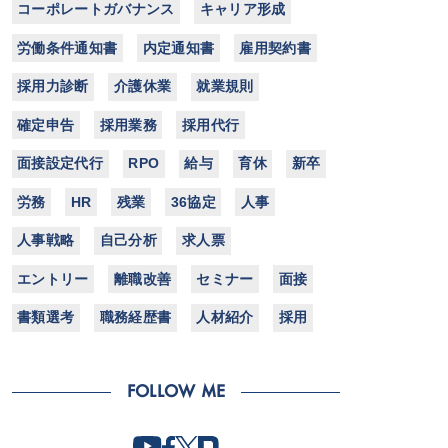
コーポレートガバナンス
キャリア形成
労働条件通知書
内定通知書
雇用契約書
採用力診断
介護休業
就業規則
確定申告
採用業務
採用代行
面接設定代行
RPO
給与
育休
新卒
労務
HR
残業
36協定
人事
人事戦略
自己分析
求人票
エントリー
離職改善
セミナー
面接
書類選考
職務経歴書
人材紹介
採用
FOLLOW ME