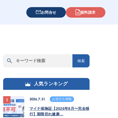
お問合せ
資料請求
検索
人気ランキング
2026.7.31
お役立ち情報
1
マイナ保険証【2026年8月〜完全移
行】期限切れ健康…