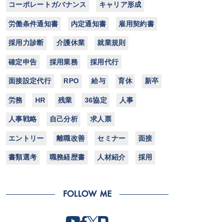
コーポレートガバナンス
キャリア形成
労働条件通知書
内定通知書
雇用契約書
採用力診断
介護休業
就業規則
確定申告
採用業務
採用代行
面接設定代行
RPO
給与
育休
新卒
労務
HR
残業
36協定
人事
人事戦略
自己分析
求人票
エントリー
離職改善
セミナー
面接
書類選考
職務経歴書
人材紹介
採用
FOLLOW ME