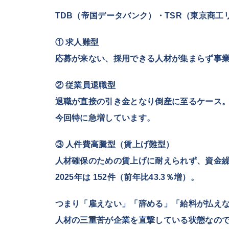
TDB（帝国データバンク）・TSR（東京商
① 求人難型
応募が来ない、採用できる人材が集まらず事
② 従業員退職型
退職が直接の引き金となり倒産に至るケース
今回特に急増しています。
③ 人件費高騰型（賃上げ難型）
人材確保のための賃上げに耐えられず、資金
2025年は
152件
（前年比43.3％増）。
つまり「雇えない」「辞める」「給料が払え
人材の三重苦が企業を直撃している状態
なの