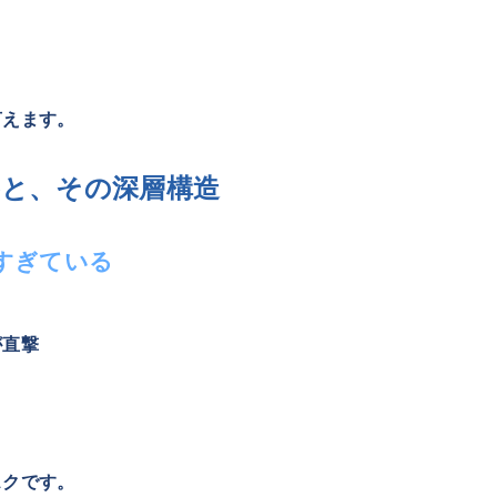
言えます。
界と、その深層構造
しすぎている
が直撃
、
スクです。