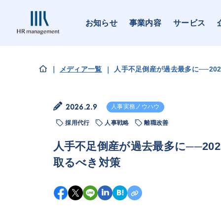
お知らせ
事業内容
サービス
メディア一覧
人手不足倒産が過去最多に──20
2026.2.9
人事実務ノウハウ
採用代行
人事戦略
離職改善
人手不足倒産が過去最多に──20
取るべき対策