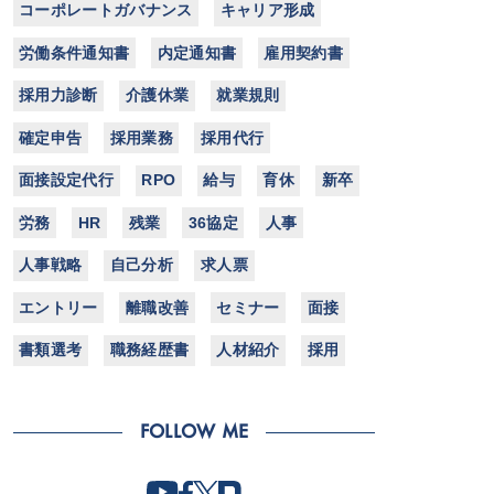
コーポレートガバナンス
キャリア形成
労働条件通知書
内定通知書
雇用契約書
採用力診断
介護休業
就業規則
確定申告
採用業務
採用代行
面接設定代行
RPO
給与
育休
新卒
労務
HR
残業
36協定
人事
人事戦略
自己分析
求人票
エントリー
離職改善
セミナー
面接
書類選考
職務経歴書
人材紹介
採用
FOLLOW ME