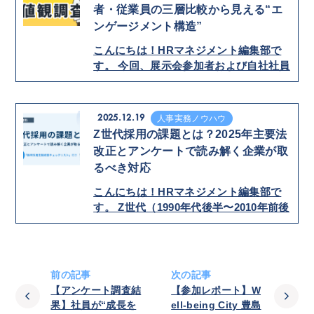
者・従業員の三層比較から見える“エ
ンゲージメント構造”
こんにちは！HRマネジメント編集部で
す。 今回、展示会参加者および自社社員
を対象に、 4択形式のアンケート調査を
実施し…
2025.12.19
人事実務ノウハウ
Z世代採用の課題とは？2025年主要法
改正とアンケートで読み解く企業が取
るべき対応
こんにちは！HRマネジメント編集部で
す。 Z世代（1990年代後半〜2010年前後
生まれ）が社会人の中心層へと成長し、
…
前の記事
次の記事
【アンケート調査結
【参加レポート】W
果】社員が“成長を
ell-being City 豊島