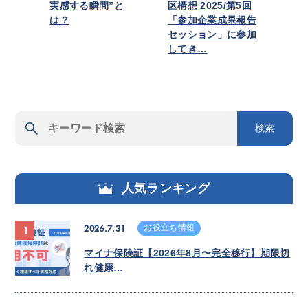
実感する瞬間”と
区構想 2025/第5回
は？
「参加企業成果報告
セッション」に参加
してき…
検索
人気ランキング
2026.7.31
お役立ち情報
1
マイナ保険証【2026年8月〜完全移行】期限切
れ健康…