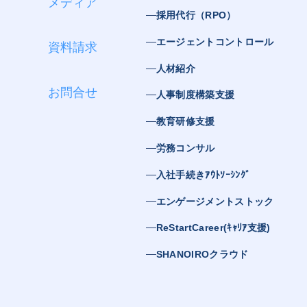
メディア
採用代行（RPO）
エージェントコントロール
資料請求
人材紹介
お問合せ
人事制度構築支援
教育研修支援
労務コンサル
入社手続きｱｳﾄｿｰｼﾝｸﾞ
エンゲージメントストック
ReStartCareer(ｷｬﾘｱ支援)
SHANOIROクラウド