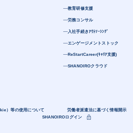
教育研修支援
労務コンサル
入社手続きｱｳﾄｿｰｼﾝｸﾞ
エンゲージメントストック
ReStartCareer(ｷｬﾘｱ支援)
SHANOIROクラウド
kie）等の使用について
労働者派遣法に基づく情報開示
SHANOIROログイン