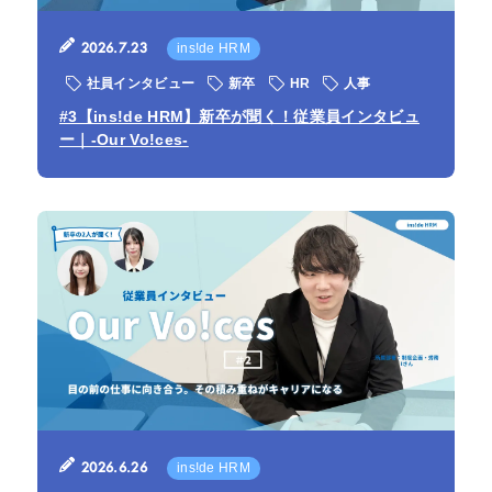
2026.7.23
ins!de HRM
社員インタビュー
新卒
HR
人事
#3【ins!de HRM】新卒が聞く！従業員インタビュ
ー｜-Our Vo!ces-
2026.6.26
ins!de HRM