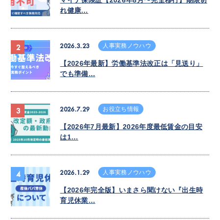
マイナ保険証【2026年8月〜完全移行】期限切
れ健康…
2026.3.23
人事実務ノウハウ
2
【2026年最新】労働基準法改正は「見送り」
でも準備…
2026.7.29
お役立ち情報
3
【2026年7月最新】2026年度最低賃金の目安
は1…
2026.1.29
人事実務ノウハウ
4
【2026年完全版】いまさら聞けない『出生時
育児休業…