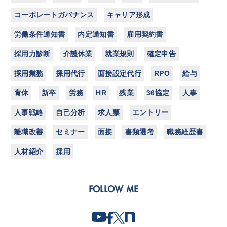
コーポレートガバナンス
キャリア形成
労働条件通知書
内定通知書
雇用契約書
採用力診断
介護休業
就業規則
確定申告
採用業務
採用代行
面接設定代行
RPO
給与
育休
新卒
労務
HR
残業
36協定
人事
人事戦略
自己分析
求人票
エントリー
離職改善
セミナー
面接
書類選考
職務経歴書
人材紹介
採用
FOLLOW ME